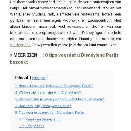
Het themapark Disneyland Parijs ligt in de verre buitenwijken van
Parijs. Het omvat twee themaparken, het Disneyland Park en het
Walt Disney Studios Park, alsmede vele restaurants, hotels, een
golfbaan en zelfs een eigen woonwijk en zakencentrum. Niet
alleen kinderen maar ook veel volwassenen dromen van een
bezoek aan deze sprookjeswereld waar Disney-figuren de hele
dag rondlopen en in draaimolens rijden. Haast je en koop tickets
via deze link
. En wij vertellen je hoe je je droom kunt waarmaken!
»
MEER ZIEN
–
10 tips voordat u Disneyland Parijs
bezoekt
Inhoud
verbergen
1
Hoeveel kost een ticket voor Disneyland Parijs?
2
Welke stripfiguren zijn er in Disneyland?
3
Wanneer kan je Disneyland Parijs het beste bezoeken?
4
Hoe kom je bij Disneyland Parijs?
5
Tips voor je bezoek aan Disneyland Parijs
5.1
Kaart van Disneyland
5.2
Fastpasses