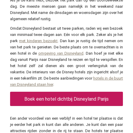
Als je de kans hebt, bezoek het park dan op een doordeweekse
dag. De meeste mensen gaan namelijk in het weekend naar
Disneyland. Met name de dinsdagen en woensdagen zijn over het
algemeen relatief rustig.
Omdat Disneyland bestaat uit twee parken, raden wij een bezoek
van minimaal twee dagen aan. Eén voor elk park. Zeker als je het
park
met kinderen bezoekt
. Dan kan je rustig de tijd nemen om
van het park te genieten. De beste plaats om te overnachten is in
een hotel in de
omgeving van Disneyland
. Dan hoef je niet elke
dag vanuit Parijs naar Disneyland te reizen en tijd te verspillen. En
het hotel zelf zal dienen als een groot verlengstuk van de
vakantie. De interieurs van de Disney hotels zijn ingericht alsof je
in een tekenfilm zit. De beste aanbiedingen voor
hotels in de buurt
van Disneyland staan hier
.
Boek een hotel dichtbij Disneyland Parijs
Een ander voordeel van een verblijf in een hotel ter plaatse is dat
je eerder het park in kunt dan alle anderen. Je kunt dan een paar
attracties rijden zonder in de rij te staan. De hotels ter plaatse