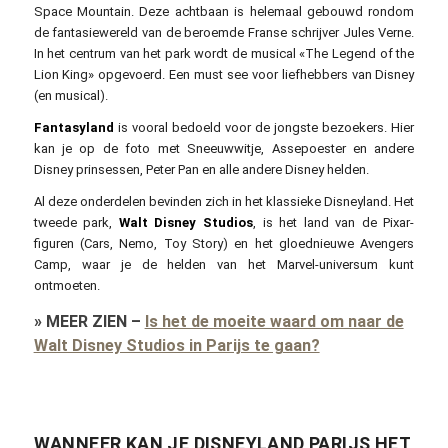
Space Mountain. Deze achtbaan is helemaal gebouwd rondom
de fantasiewereld van de beroemde Franse schrijver Jules Verne.
In het centrum van het park wordt de musical «The Legend of the
Lion King» opgevoerd. Een must see voor liefhebbers van Disney
(en musical).
Fantasyland
is vooral bedoeld voor de jongste bezoekers. Hier
kan je op de foto met Sneeuwwitje, Assepoester en andere
Disney prinsessen, Peter Pan en alle andere Disney helden.
Al deze onderdelen bevinden zich in het klassieke Disneyland. Het
tweede park,
Walt Disney Studios
, is het land van de Pixar-
figuren (Cars, Nemo, Toy Story) en het gloednieuwe Avengers
Camp, waar je de helden van het Marvel-universum kunt
ontmoeten.
»
MEER ZIEN
–
Is het de moeite waard om naar de
Walt Disney Studios in Parijs te gaan?
WANNEER KAN JE DISNEYLAND PARIJS HET