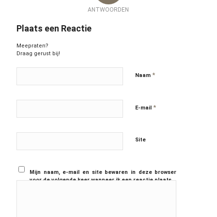
ANTWOORDEN
Plaats een Reactie
Meepraten?
Draag gerust bij!
*
Naam
*
E-mail
Site
Mijn naam, e-mail en site bewaren in deze browser
voor de volgende keer wanneer ik een reactie plaats.