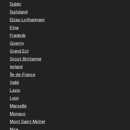
Dublin
Duitsland
Elzas-Lotharingen
Etna
Frankrijk
Giverny
Grand Est
Groot-Brittannië
Ierland
Île-de-France
Italië
Lazio
Lyon
Marseille
Monaco
Mont Saint-Michel
Nice