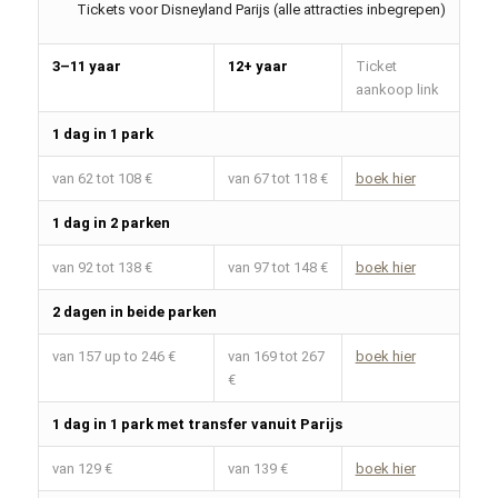
Tickets voor Disneyland Parijs (alle attracties inbegrepen)
3–11 yaar
12+ yaar
Ticket
aankoop link
1 dag in 1 park
van 62 tot 108 €
van 67 tot 118 €
boek hier
1 dag in 2 parken
van 92 tot 138 €
van 97 tot 148 €
boek hier
2 dagen in beide parken
van 157 up to 246 €
van 169 tot 267
boek hier
€
1 dag in 1 park met transfer vanuit Parijs
van 129 €
van 139 €
boek hier