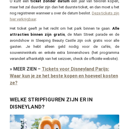
U kunt een
ticket zonder datum
een jaar van tevoren kopen,
maar het zal duurder zijn dan het duurste ticket, en dan moet u het
nog registreren wanneer u over de datum beslist.
Deze tickets zijn
hier verkrijgbaar
.
Het ticket geeft je het recht om het park binnen te gaan.
Alle
attracties binnen zijn gratis
, de Main Street parade en de
avondshow in Sleeping Beauty Castle zijn ook gratis voor alle
gasten. Je hebt alleen geld nodig voor de cafés, de
souvenirwinkels en enkele extra binnenshows (het programma
verandert afhankelijk van het seizoen, check de officiële website).
»
MEER ZIEN
–
Tickets voor Disneyland Parijs:
Waar kun je ze het beste kopen en hoeveel kosten
ze?
WELKE STRIPFIGUREN ZIJN ER IN
DISNEYLAND?