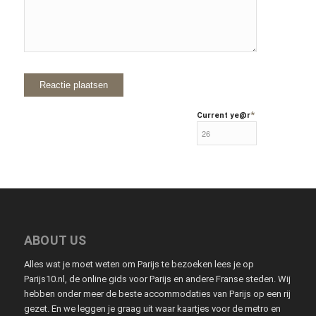
*
Current ye
@r
ABOUT US
Alles wat je moet weten om Parijs te bezoeken lees je op
Parijs10.nl, de online gids voor Parijs en andere Franse steden. Wij
hebben onder meer de beste accommodaties van Parijs op een rij
gezet. En we leggen je graag uit waar kaartjes voor de metro en