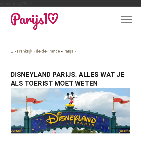
console.log('00');
⌂
»
Frankrijk
»
Île-de-France
»
Parijs
»
DISNEYLAND PARIJS. ALLES WAT JE
ALS TOERIST MOET WETEN
Public domain