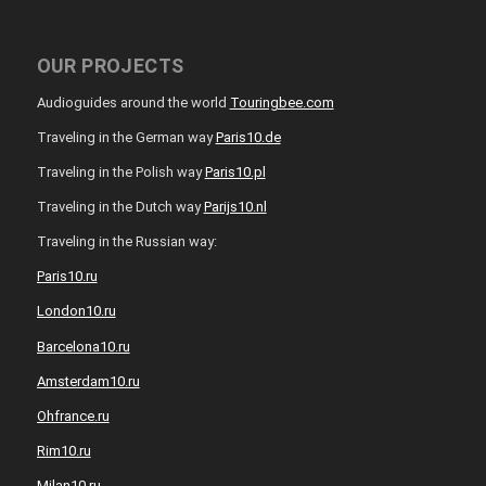
OUR PROJECTS
Audioguides around the world
Touringbee.com
Traveling in the German way
Paris10.de
Traveling in the Polish way
Paris10.pl
Traveling in the Dutch way
Parijs10.nl
Traveling in the Russian way:
Paris10.ru
London10.ru
Barcelona10.ru
Amsterdam10.ru
Ohfrance.ru
Rim10.ru
Milan10.ru