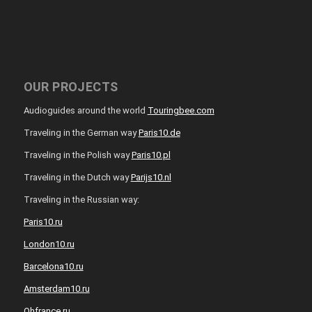
OUR PROJECTS
Audioguides around the world
Touringbee.com
Traveling in the German way
Paris10.de
Traveling in the Polish way
Paris10.pl
Traveling in the Dutch way
Parijs10.nl
Traveling in the Russian way:
Paris10.ru
London10.ru
Barcelona10.ru
Amsterdam10.ru
Ohfrance.ru