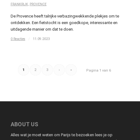
FRANKRIJK
,
PROVENCE
De Provence heeft talrijke verbazingwekkende plekjes om te
ontdekken. Een fietstocht is een goedkope, interessante en
uitdagende manier om dat te doen.
0 Reacties
/
11.09.2023
1
2
3
›
»
Pagina 1 van 6
ABOUT US
Alles wat je moet weten om Parijs te bezoeken lees je op