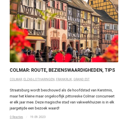
COLMAR: ROUTE, BEZIENSWAARDIGHEDEN, TIPS
COLMAR
,
ELZAS-LOTHARINGEN
,
FRANKRIJK
,
GRAND EST
Straatsburg wordt beschouwd als de hoofdstad van Kerstmis,
maar het kleine maar ongelooflijk pittoreske Colmar concurreert
er elk jaar mee. Deze magische stad van vakwerkhuizen is in elk
jaargetijde een bezoek waard!
0 Reacties
/
19.09.2023