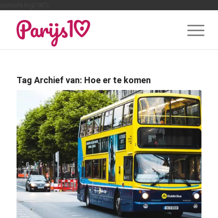
console.log('00');
Tag Archief van:
Hoe er te komen