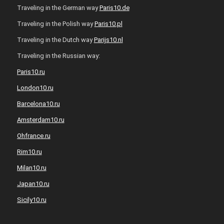
Traveling in the German way
Paris10.de
Traveling in the Polish way
Paris10.pl
Traveling in the Dutch way
Parijs10.nl
Traveling in the Russian way:
Paris10.ru
London10.ru
Barcelona10.ru
Amsterdam10.ru
Ohfrance.ru
Rim10.ru
Milan10.ru
Japan10.ru
Sicily10.ru