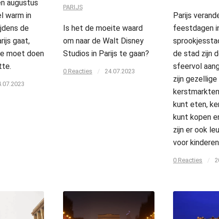
i en augustus
PARIJS
l warm in
Parijs verand
tijdens de
Is het de moeite waard
feestdagen i
ijs gaat,
om naar de Walt Disney
sprookjesstad
 je moet doen
Studios in Parijs te gaan?
de stad zijn 
tte.
sfeervol aan
0 Reacties
/
24.07.2023
zijn gezellige
4.07.2023
kerstmarkten
kunt eten, ke
kunt kopen en
zijn er ook le
voor kinderen
0 Reacties
/
2