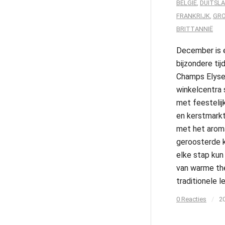
BELGIË
,
DUITSL
FRANKRIJK
,
GRO
BRITTANNIË
December is 
bijzondere tijd
Champs Elyse
winkelcentra 
met feestelijk
en kerstmark
met het arom
geroosterde k
elke stap kun
van warme th
traditionele l
0 Reacties
/
2