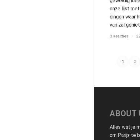
geweldig idee!
onze lijst met
dingen waar h
van zal geniet
0 Reacties
/
2
1
2
ABOUT 
Alles wat je
om Parijs te 