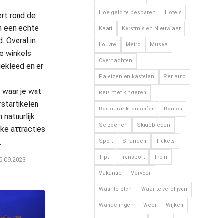
Hoe geld te besparen
Hotels
ert rond de
n een echte
Kaart
Kerstmis en Nieuwjaar
. Overal in
Louvre
Metro
Musea
de winkels
Overnachten
gekleed en er
Paleizen en kastelen
Per auto
 waar je wat
Reis met kinderen
rstartikelen
Restaurants en cafés
Routes
 natuurlijk
Seizoenen
Skigebieden
uke attracties
.
Sport
Stranden
Tickets
Tips
Transport
Trein
0.09.2023
Vakantie
Vervoer
Waar te eten
Waar te verblijven
Wandelingen
Weer
Wijken