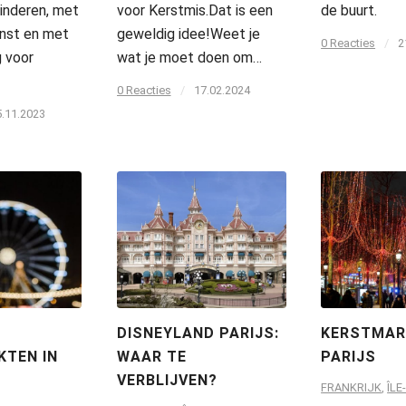
inderen, met
voor Kerstmis.Dat is een
de buurt.
unst en met
geweldig idee!Weet je
0 Reacties
/
2
g voor
wat je moet doen om…
0 Reacties
/
17.02.2024
5.11.2023
DISNEYLAND PARIJS:
KERSTMAR
TEN IN
WAAR TE
PARIJS
VERBLIJVEN?
FRANKRIJK
,
ÎLE