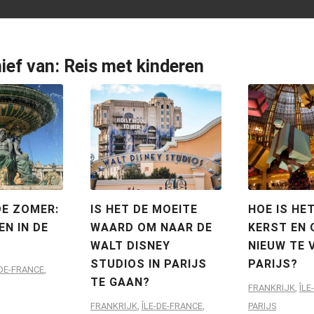
ief van:
Reis met kinderen
DE ZOMER:
IS HET DE MOEITE
HOE IS HE
EN IN DE
WAARD OM NAAR DE
KERST EN 
WALT DISNEY
NIEUW TE V
STUDIOS IN PARIJS
PARIJS?
-DE-FRANCE
,
TE GAAN?
FRANKRIJK
,
ÎLE
FRANKRIJK
,
ÎLE-DE-FRANCE
,
PARIJS