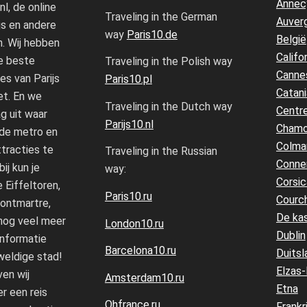
Annec
nl, de online
Traveling in the German
Auver
js en andere
way
Paris10.de
België
. Wij hebben
Califo
e beste
Traveling in the Polish way
Canne
s van Parijs
Paris10.pl
Catani
et. En we
Traveling in the Dutch way
Centre
g uit waar
Parijs10.nl
Chamo
 de metro en
Colma
tracties te
Traveling in the Russian
Conne
bij kun je
way:
Corsic
 Eiffeltoren,
Paris10.ru
Courc
ontmartre,
De kas
 nog veel meer
London10.ru
Dublin
informatie
Barcelona10.ru
Duitsl
weldige stad!
Elzas-
en wij
Amsterdam10.ru
Etna
r een reis
Ohfrance.ru
Frankri