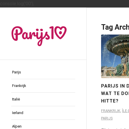
console.log('00');
Tag Arch
Parijs
PARIJS IN 
Frankrijk
WAT TE DO
Italië
HITTE?
FRANKRIJK
,
ÎLE
Ierland
PARIJS
Alpen