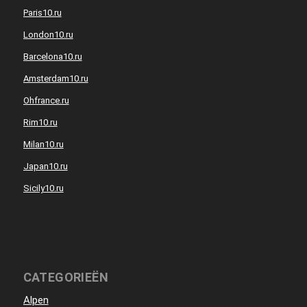
Paris10.ru
London10.ru
Barcelona10.ru
Amsterdam10.ru
Ohfrance.ru
Rim10.ru
Milan10.ru
Japan10.ru
Sicily10.ru
CATEGORIEËN
Alpen