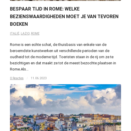
BESPAAR TIJD IN ROME: WELKE
BEZIENSWAARDIGHEDEN MOET JE VAN TEVOREN
BOEKEN
ITALIË
,
LAZIO
,
ROME
Rome is een echte schat, de thuisbasis van enkele van de
beroemdste kunstwerken uit verschillende perioden van de
oudheid tot de moderne tijd. Toeristen staan in de rij om ze te
bezichtigen en dat maakt ze tot de meest bezochte plaatsen in
Rome.Als…
0 Reacties
/
11.06.2023