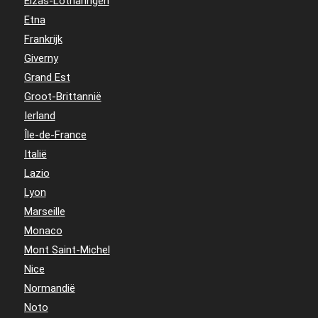
Elzas-Lotharingen
Etna
Frankrijk
Giverny
Grand Est
Groot-Brittannië
Ierland
Île-de-France
Italië
Lazio
Lyon
Marseille
Monaco
Mont Saint-Michel
Nice
Normandië
Noto