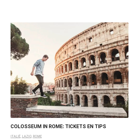
COLOSSEUM IN ROME: TICKETS EN TIPS
ITALIË
,
LAZIO
,
ROME