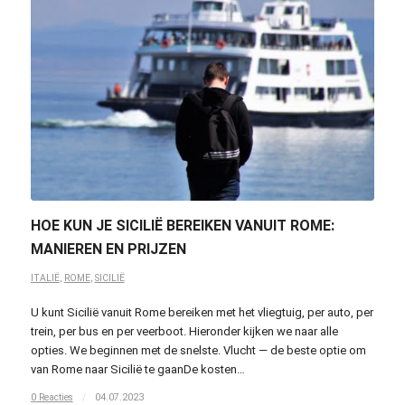
HOE KUN JE SICILIË BEREIKEN VANUIT ROME:
MANIEREN EN PRIJZEN
ITALIË
,
ROME
,
SICILIË
U kunt Sicilië vanuit Rome bereiken met het vliegtuig, per auto, per
trein, per bus en per veerboot. Hieronder kijken we naar alle
opties. We beginnen met de snelste. Vlucht — de beste optie om
van Rome naar Sicilië te gaanDe kosten…
0 Reacties
/
04.07.2023