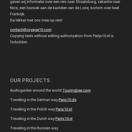
geven wij informatie over een reis naar Straatsburg, vakantie naar
Nice, een bezoek aan de kastelen van de Loire, kortom over heel
Frankrijk.
Ga lekker met ons mee op reis!
contact@voyage10.com
Copying texts without editing authorization from Parijs10.nl is
forbidden.
OUR PROJECTS
Audioguides around the world
Touringbee.com
Traveling in the German way
Paris10.de
Traveling in the Polish way
Paris10.pl
Traveling in the Dutch way
Parijs10.nl
Traveling in the Russian way: