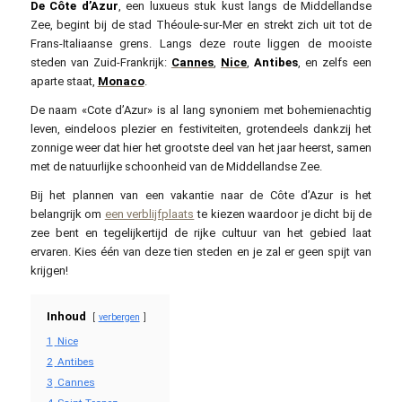
De Côte d’Azur
, een luxueus stuk kust langs de Middellandse
Zee, begint bij de stad Théoule-sur-Mer en strekt zich uit tot de
Frans-Italiaanse grens. Langs deze route liggen de mooiste
steden van Zuid-Frankrijk:
Cannes
,
Nice
,
Antibes
, en zelfs een
aparte staat,
Monaco
.
De naam «Cote d’Azur» is al lang synoniem met bohemienachtig
leven, eindeloos plezier en festiviteiten, grotendeels dankzij het
zonnige weer dat hier het grootste deel van het jaar heerst, samen
met de natuurlijke schoonheid van de Middellandse Zee.
Bij het plannen van een vakantie naar de Côte d’Azur is het
belangrijk om
een verblijfplaats
te kiezen waardoor je dicht bij de
zee bent en tegelijkertijd de rijke cultuur van het gebied laat
ervaren. Kies één van deze tien steden en je zal er geen spijt van
krijgen!
Inhoud
verbergen
1
Nice
2
Antibes
3
Cannes