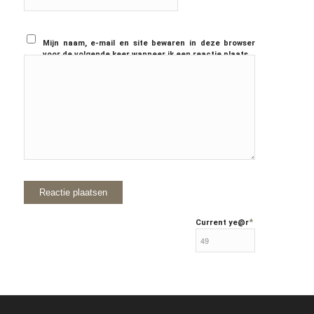
Mijn naam, e-mail en site bewaren in deze browser
voor de volgende keer wanneer ik een reactie plaats.
*
Current ye
@r