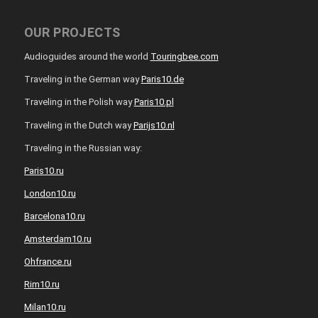
OUR PROJECTS
Audioguides around the world
Touringbee.com
Traveling in the German way
Paris10.de
Traveling in the Polish way
Paris10.pl
Traveling in the Dutch way
Parijs10.nl
Traveling in the Russian way:
Paris10.ru
London10.ru
Barcelona10.ru
Amsterdam10.ru
Ohfrance.ru
Rim10.ru
Milan10.ru