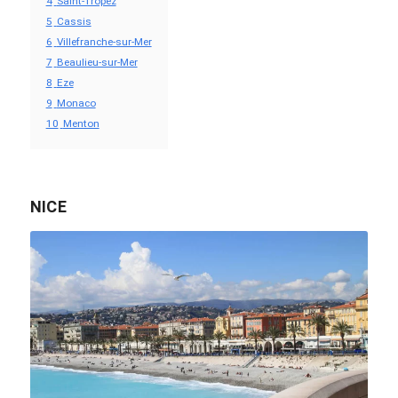
4
Saint-Tropez
5
Cassis
6
Villefranche-sur-Mer
7
Beaulieu-sur-Mer
8
Eze
9
Monaco
10
Menton
NICE