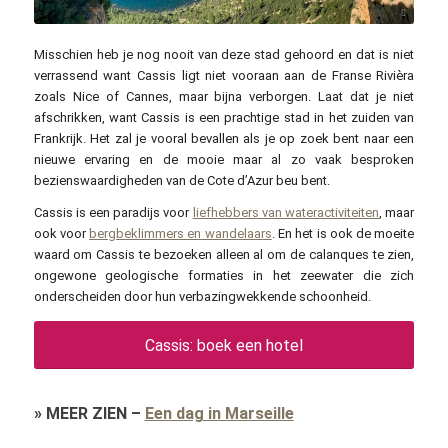
SlimMars 13 / pexels.com
Misschien heb je nog nooit van deze stad gehoord en dat is niet
verrassend want Cassis ligt niet vooraan aan de Franse Rivièra
zoals Nice of Cannes, maar bijna verborgen. Laat dat je niet
afschrikken, want Cassis is een prachtige stad in het zuiden van
Frankrijk. Het zal je vooral bevallen als je op zoek bent naar een
nieuwe ervaring en de mooie maar al zo vaak besproken
bezienswaardigheden van de Cote d’Azur beu bent.
Cassis is een paradijs voor
liefhebbers van wateractiviteiten
, maar
ook voor
bergbeklimmers en wandelaars
. En het is ook de moeite
waard om Cassis te bezoeken alleen al om de calanques te zien,
ongewone geologische formaties in het zeewater die zich
onderscheiden door hun verbazingwekkende schoonheid.
Cassis: boek een hotel
»
MEER ZIEN
–
Een dag in Marseille