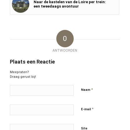
Naar de kastelen van de Loire per trein:
een tweedaags avontuur
0
ANTWOORDEN
Plaats een Reactie
Meepraten?
Draag gerust bij!
*
Naam
*
E-mail
Site