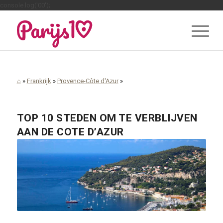
console.log('00');
⌂
»
Frankrijk
»
Provence-Côte d'Azur
»
TOP 10 STEDEN OM TE VERBLIJVEN
AAN DE COTE D’AZUR
Navin75 / flickr.com / CC BY-SA 2.0