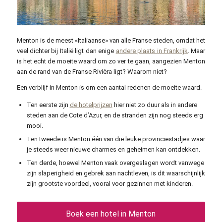
Tobi 87 / commons.wikimedia.org / CC BY-SA 3.0
Menton is de meest «Italiaanse» van alle Franse steden, omdat het
veel dichter bij Italië ligt dan enige
andere plaats in Frankrijk
. Maar
is het echt de moeite waard om zo ver te gaan, aangezien Menton
aan de rand van de Franse Rivièra ligt? Waarom niet?
Een verblijf in Menton is om een aantal redenen de moeite waard.
Ten eerste zijn
de hotelprijzen
hier niet zo duur als in andere
steden aan de Cote d’Azur, en de stranden zijn nog steeds erg
mooi.
Ten tweede is Menton één van die leuke provinciestadjes waar
je steeds weer nieuwe charmes en geheimen kan ontdekken.
Ten derde, hoewel Menton vaak overgeslagen wordt vanwege
zijn slaperigheid en gebrek aan nachtleven, is dit waarschijnlijk
zijn grootste voordeel, vooral voor gezinnen met kinderen.
Boek een hotel in Menton