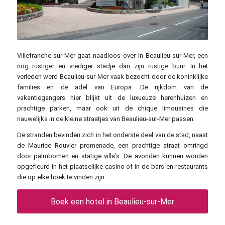
Tim Gage / commons.wikimedia.org / CC BY-SA 2.0
Villefranche-sur-Mer gaat naadloos over in Beaulieu-sur-Mer, een
nog rustiger en vrediger stadje dan zijn rustige buur. In het
verleden werd Beaulieu-sur-Mer vaak bezocht door de koninklijke
families en de adel van Europa. De rijkdom van de
vakantiegangers hier blijkt uit de luxueuze herenhuizen en
prachtige parken, maar ook uit de chique limousines die
nauwelijks in de kleine straatjes van Beaulieu-sur-Mer passen.
De stranden bevinden zich in het onderste deel van de stad, naast
de Maurice Rouvier promenade, een prachtige straat omringd
door palmbomen en statige villa’s. De avonden kunnen worden
opgefleurd in het plaatselijke casino of in de bars en restaurants
die op elke hoek te vinden zijn.
Boek een hotel in Beaulieu-sur-Mer