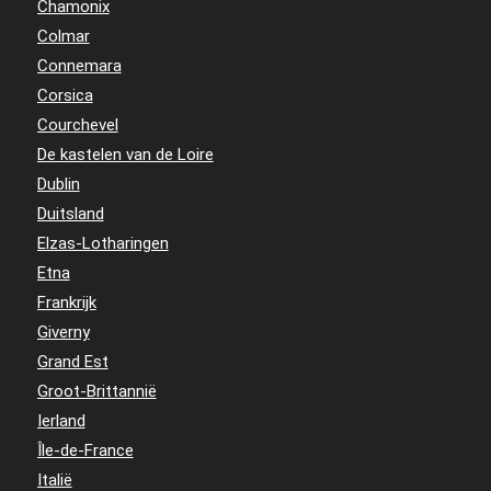
Chamonix
Colmar
Connemara
Corsica
Courchevel
De kastelen van de Loire
Dublin
Duitsland
Elzas-Lotharingen
Etna
Frankrijk
Giverny
Grand Est
Groot-Brittannië
Ierland
Île-de-France
Italië