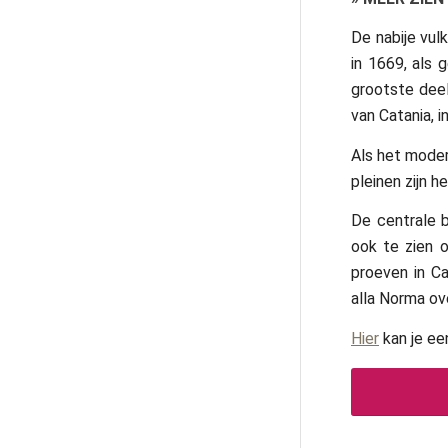
De nabije vul
in 1669, als 
grootste dee
van Catania, 
Als het modern
pleinen zijn h
De centrale b
ook te zien 
proeven in C
alla Norma ov
Hier
kan je ee