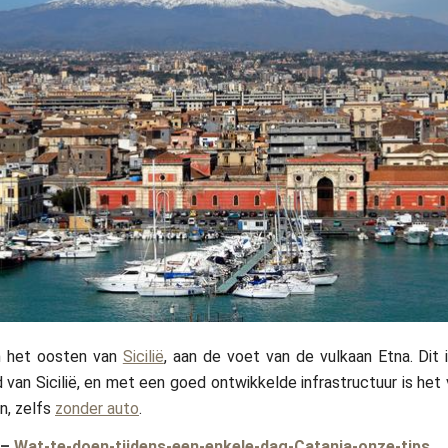
in het oosten van
Sicilië
, aan de voet van de vulkaan Etna. Dit
 van Sicilië, en met een goed ontwikkelde infrastructuur is het 
n, zelfs
zonder auto
.
–
Wat-te-doen-tijdens-een-enkele-dag-Catania-onze-tips