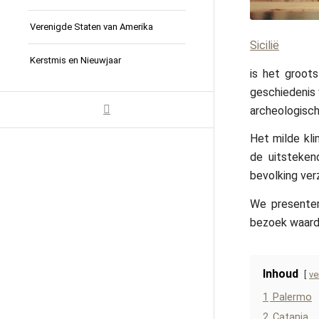
Verenigde Staten van Amerika
Sicilië
Kerstmis en Nieuwjaar
is het groots
geschiedenis 
archeologisch
Het milde kli
de uitstekend
bevolking verz
We presenter
bezoek waard 
Inhoud
ve
1
Palermo
2
Catania