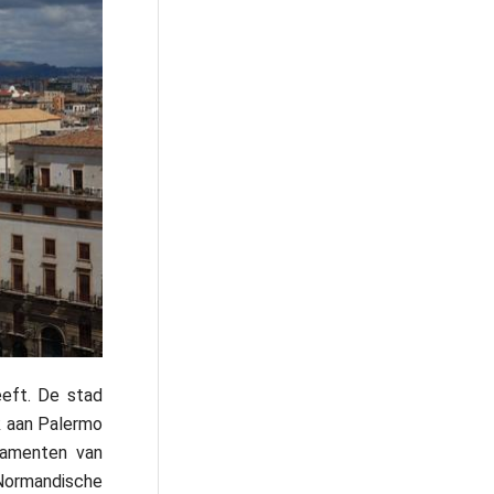
eeft. De stad
k aan Palermo
cramenten van
 Normandische