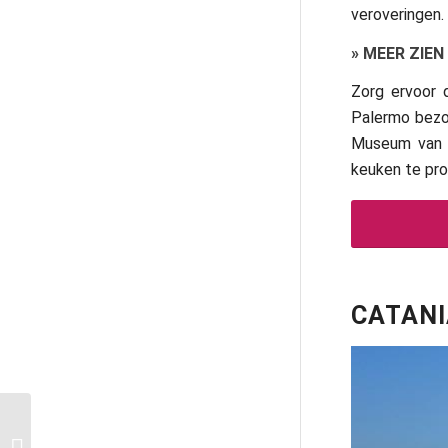
veroveringen.
»
MEER ZIEN
Zorg ervoor 
Palermo bezoe
Museum van A
keuken te prob
CATANI
Vakantie op Sicilië met
kinderen: de prettigste