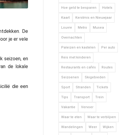
Hoe geld te besparen
Hotels
Kaart
Kerstmis en Nieuwjaar
Louvre
Metro
Musea
ontdekken. De
Overnachten
oor je er vele
Paleizen en kastelen
Per auto
Reis met kinderen
k seizoen, en
van de lokale
Restaurants en cafés
Routes
Seizoenen
Skigebieden
cilië die een
Sport
Stranden
Tickets
Tips
Transport
Trein
Vakantie
Vervoer
Waar te eten
Waar te verblijven
Wandelingen
Weer
Wijken