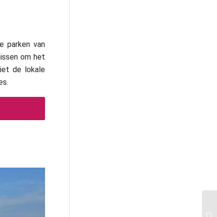
ke parken van
missen om het
et de lokale
es.