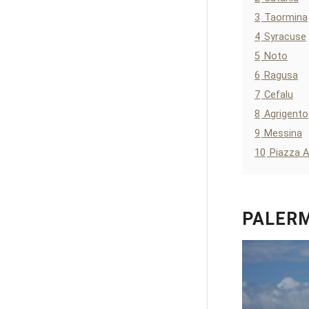
3
Taormina
4
Syracuse
5
Noto
6
Ragusa
7
Cefalu
8
Agrigento
9
Messina
10
Piazza 
PALER