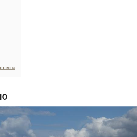
Armerina
MO