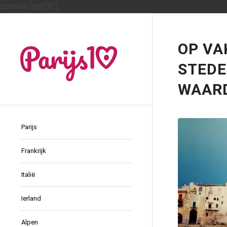
console.log('00');
OP VA
STEDE
WAAR
Parijs
Frankrijk
Italië
Ierland
Alpen