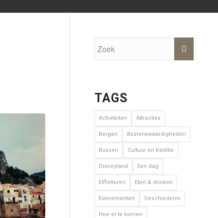
0
TAGS
Activiteiten
Attracties
Bergen
Bezienswaardigheden
Bussen
Cultuur en traditie
Disneyland
Een dag
Eiffeltoren
Eten & drinken
Evenementen
Geschiedenis
Hoe er te komen