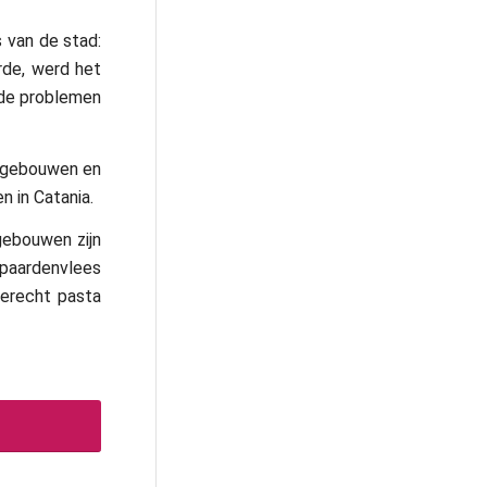
 van de stad:
urde, werd het
 de problemen
el gebouwen en
n in Catania.
gebouwen zijn
 paardenvlees
gerecht pasta