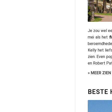
Je zou wel ee
mei als het
f
beroemdheden
Kelly het lie
zien. Even po
en Robert Pat
»
MEER ZIEN
BESTE 