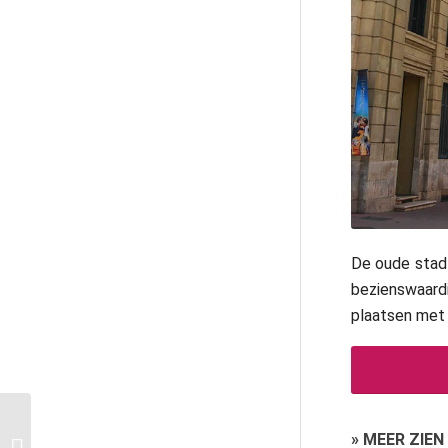
De oude stad
bezienswaardi
plaatsen met 
»
MEER ZIEN
Waar verblijven in Nice: