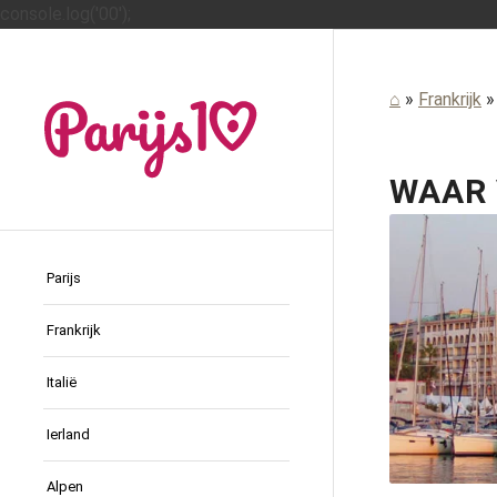
console.log('00');
⌂
»
Frankrijk
WAAR 
Parijs
Frankrijk
Italië
Ierland
Alpen