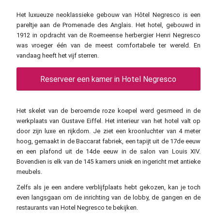
Het luxueuze neoklassieke gebouw van Hôtel Negresco is een
pareltje aan de Promenade des Anglais. Het hotel, gebouwd in
1912 in opdracht van de Roemeense herbergier Henri Negresco
was vroeger één van de meest comfortabele ter wereld. En
vandaag heeft het vijf sterren.
Reserveer een kamer in Hotel Negresco
Het skelet van de beroemde roze koepel werd gesmeed in de
werkplaats van Gustave Eiffel. Het interieur van het hotel valt op
door zijn luxe en rijkdom. Je ziet een kroonluchter van 4 meter
hoog, gemaakt in de Baccarat fabriek, een tapijt uit de 17de eeuw
en een plafond uit de 14de eeuw in de salon van Louis XIV.
Bovendien is elk van de 145 kamers uniek en ingericht met antieke
meubels.
Zelfs als je een andere verblijfplaats hebt gekozen, kan je toch
even langsgaan om de inrichting van de lobby, de gangen en de
restaurants van Hotel Negresco te bekijken.