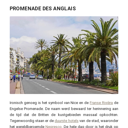
PROMENADE DES ANGLAIS
hpgruesen / pixabay.com
Ironisch genoeg is het symbool van Nice en de
Franse Rivièra
de
Engelse Promenade. De naam werd bewaard ter herinnering aan
de tijd dat de Britten de kustgebieden massaal opkochten.
Tegenwoordig staan er de
duurste hotels
van de stad, waaronder
het wereldberoemde
Negresco
. De hele dag door is het druk op