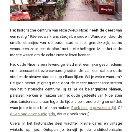
Olga Khomitsevich / flickr.com / CC BY 2.0
Het historische centrum van Nice (Vieux Nice) heeft de geest van
een rustig 19de-eeuws Frans stadje behouden. Wandelen door de
smalle straatjes van de oude stad is niet gemakkelijk, soms
veranderen ze in een doolhof met steile hellingen. Maar het is de
moeite waard om de echte Nice te leren kennen.
Het oude Nice is een levendige stad met een rijke geschiedenis
en interessante bezienswaardigheden. Je zal zien dat de oude
stad en de nieuwe stad niet op elkaar lijken. Wil je weten waarom?
De gids neemt je graag mee door de meest interessante straten
van het historische centrum! Hij zal je de belangrijkste pleinen,
paleizen, kerken en huizen van het oude gedeelte van Nice laten
zien. Luister naar urban legends tijdens een rondleiding en ontdek
waar je de beste foto’s kan maken.
Boek hier je gewenste tijd
. Of
download onze audiogids
, dat is goedkoper ;)
Overal in het historische deel wachten kleine cafés en vintage
winkels op jou. Ontspan je terwijl je de architectonische