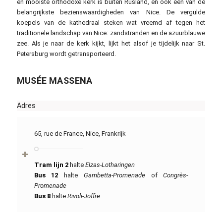
en mooiste orthodoxe kerk is buiten Rusland, en ook een van de
belangrijkste bezienswaardigheden van Nice. De vergulde
koepels van de kathedraal steken wat vreemd af tegen het
traditionele landschap van Nice: zandstranden en de azuurblauwe
zee. Als je naar de kerk kijkt, lijkt het alsof je tijdelijk naar St.
Petersburg wordt getransporteerd.
MUSÉE MASSENA
Adres
65, rue de France, Nice, Frankrijk
Tram lijn 2
halte
Elzas-Lotharingen
Bus 12
halte
Gambetta-Promenade
of
Congrès-
Promenade
Bus 8
halte
Rivoli-Joffre