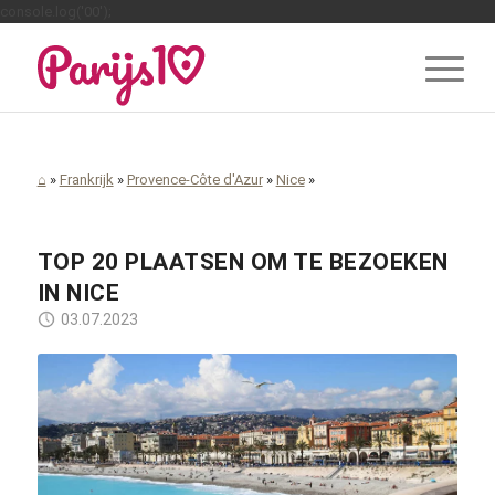
console.log('00');
⌂
»
Frankrijk
»
Provence-Côte d'Azur
»
Nice
»
TOP 20 PLAATSEN OM TE BEZOEKEN
IN NICE
03.07.2023