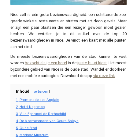
pxfuel.com / CC0
Nice zelf is één grote bezienswaardigheid: een schitterende zee,
goede winkels, restaurants en straten met art deco gevels. Maar
er zijn een paar plaatsen die een reiziger gewoon moet gezien
hebben. We vertellen je in dit artikel over de top 20
bezienswaardigheden in Nice. Je vindt een kaart met alle punten
aan het eind.
De meeste bezienswaardigheden van de stad kunnen te voet
worden
bezocht als je een hotel
in de
juiste buurt kiest
. Het meest
bijzondere gebied van Nice is de oude stad. Wandel er doorheen
met een mobiele audiogids. Download de app
via deze link
.
Inhoud
verbergen
1
Promenade des Anglais
2
Hotel Negresco
3
Villa Ephrussi de Rothschild
4
De bloemenmarkt van Cours Saleya
5
Oude Stad
6
Matisse Museum