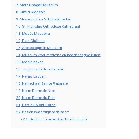
7
Marc Chagall Museum
8
Simier klooster
9
Museum voor Schone Kunsten
10
St. Nicholas Orthodoxe Kathedraal
11
Musée Massena
12
Park Château
13
Archeologisch Museum
14
Museum voor moderne en hedendaagse kunst
15
Mooie haven
16
Theater van de fotografie
17
Paleis Lascari
18
Kathedraal Sainte Reparate
19
Notre Dame de Nice
20
Notre-Dame du Port
21
Parc du Mont-Boron
22
Bezienswaardigheden kaart
22.1
Geef een reactie Reactie annuleren