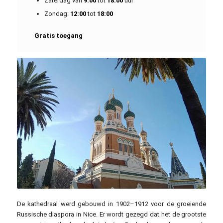
Zaterdag van
9:00
tot
18:00
uur
Zondag:
12:00
tot
18:00
Gratis toegang
Rémih / commons.wikimedia.org / CC BY-SA 4.0
De kathedraal werd gebouwd in 1902–1912 voor de groeiende
Russische diaspora in Nice. Er wordt gezegd dat het de grootste