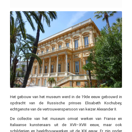
Miniwark / commons.wikimedia.org / CC BY-SA 3.0
Het gebouw van het museum werd in de 19de eeuw gebouwd in
opdracht van de Russische prinses Elisabeth Kochubey,
echtgenote van de vertrouwenspersoon van keizer Alexander II.
De collectie van het museum omvat werken van Franse en
Italiaanse kunstenaars uit de XVII–XVIII eeuw, maar ook
schilderijen en beeldhouwwerken uit de XIX eeuw. Er zijn onder