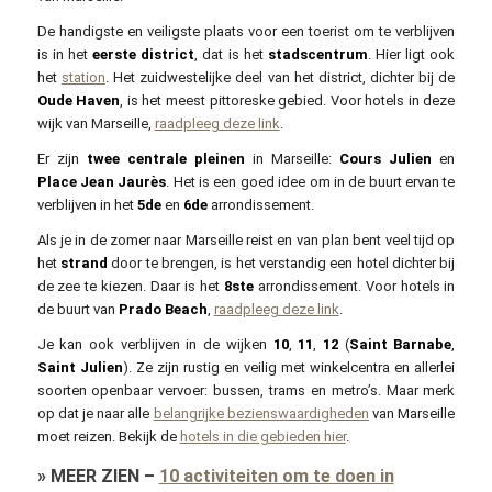
De handigste en veiligste plaats voor een toerist om te verblijven
is in het
eerste district
, dat is het
stadscentrum
. Hier ligt ook
het
station
. Het zuidwestelijke deel van het district, dichter bij de
Oude Haven
, is het meest pittoreske gebied. Voor hotels in deze
wijk van Marseille,
raadpleeg deze link
.
Er zijn
twee centrale pleinen
in Marseille:
Cours Julien
en
Place Jean Jaurès
. Het is een goed idee om in de buurt ervan te
verblijven in het
5de
en
6de
arrondissement.
Als je in de zomer naar Marseille reist en van plan bent veel tijd op
het
strand
door te brengen, is het verstandig een hotel dichter bij
de zee te kiezen. Daar is het
8ste
arrondissement. Voor hotels in
de buurt van
Prado Beach
,
raadpleeg deze link
.
Je kan ook verblijven in de wijken
10
,
11
,
12
(
Saint Barnabe
,
Saint Julien
). Ze zijn rustig en veilig met winkelcentra en allerlei
soorten openbaar vervoer: bussen, trams en metro’s. Maar merk
op dat je naar alle
belangrijke bezienswaardigheden
van Marseille
moet reizen. Bekijk de
hotels in die gebieden hier
.
»
MEER ZIEN
–
10 activiteiten om te doen in