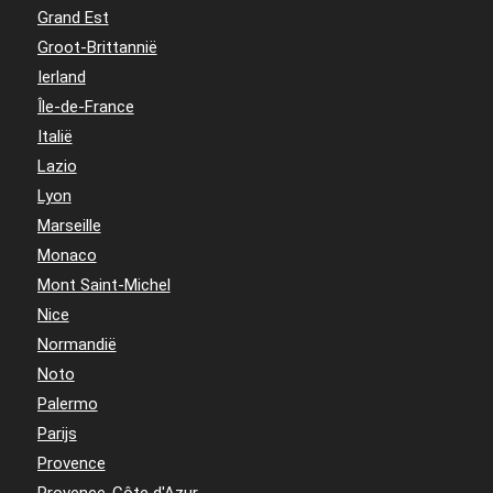
Grand Est
Groot-Brittannië
Ierland
Île-de-France
Italië
Lazio
Lyon
Marseille
Monaco
Mont Saint-Michel
Nice
Normandië
Noto
Palermo
Parijs
Provence
Provence-Côte d'Azur