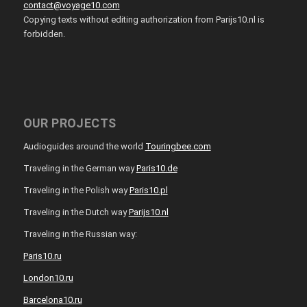
contact@voyage10.com
Copying texts without editing authorization from Parijs10.nl is
forbidden.
OUR PROJECTS
Audioguides around the world
Touringbee.com
Traveling in the German way
Paris10.de
Traveling in the Polish way
Paris10.pl
Traveling in the Dutch way
Parijs10.nl
Traveling in the Russian way:
Paris10.ru
London10.ru
Barcelona10.ru