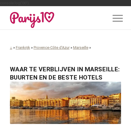
console.log('00');
⌂
»
Frankrijk
»
Provence-Côte d'Azur
»
Marseille
»
WAAR TE VERBLIJVEN IN MARSEILLE:
BUURTEN EN DE BESTE HOTELS
djedj / pixabay.com