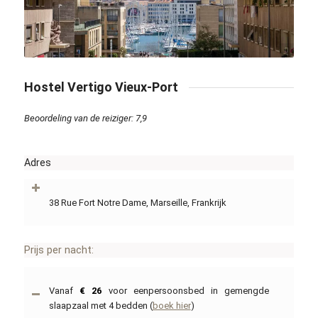
Kevin Decherf / flickr.com / CC BY-SA 2.0
Hostel Vertigo Vieux-Port
Beoordeling van de reiziger: 7,9
Adres
38 Rue Fort Notre Dame, Marseille, Frankrijk
Prijs per nacht:
Vanaf
€ 26
voor eenpersoonsbed in gemengde
slaapzaal met 4 bedden (
boek hier
)