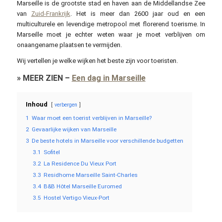
Marseille is de grootste stad en haven aan de Middellandse Zee
van
Zuid-Frankrijk
. Het is meer dan 2600 jaar oud en een
multiculturele en levendige metropool met florerend toerisme. In
Marseille moet je echter weten waar je moet verblijven om
onaangename plaatsen te vermijden.
Wij vertellen je welke wijken het beste zijn voor toeristen.
»
MEER ZIEN
–
Een dag in Marseille
Inhoud
verbergen
1
Waar moet een toerist verblijven in Marseille?
2
Gevaarlijke wijken van Marseille
3
De beste hotels in Marseille voor verschillende budgetten
3.1
Sofitel
3.2
La Residence Du Vieux Port
3.3
Residhome Marseille Saint-Charles
3.4
B&B Hôtel Marseille Euromed
3.5
Hostel Vertigo Vieux-Port