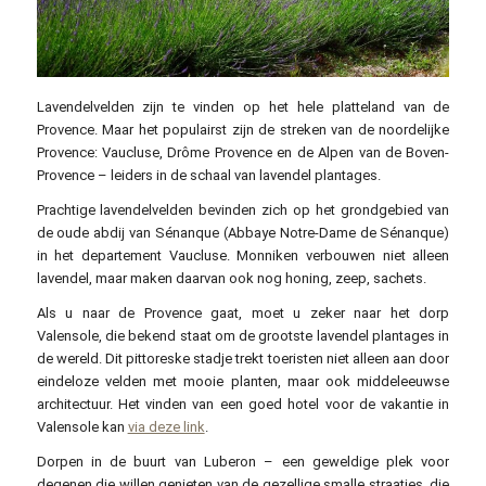
Lavendelvelden zijn te vinden op het hele platteland van de
Provence. Maar het populairst zijn de streken van de noordelijke
Provence: Vaucluse, Drôme Provence en de Alpen van de Boven-
Provence – leiders in de schaal van lavendel plantages.
Prachtige lavendelvelden bevinden zich op het grondgebied van
de oude abdij van Sénanque (Abbaye Notre-Dame de Sénanque)
in het departement Vaucluse. Monniken verbouwen niet alleen
lavendel, maar maken daarvan ook nog honing, zeep, sachets.
Als u naar de Provence gaat, moet u zeker naar het dorp
Valensole, die bekend staat om de grootste lavendel plantages in
de wereld. Dit pittoreske stadje trekt toeristen niet alleen aan door
eindeloze velden met mooie planten, maar ook middeleeuwse
architectuur. Het vinden van een goed hotel voor de vakantie in
Valensole kan
via deze link
.
Dorpen in de buurt van Luberon – een geweldige plek voor
degenen die willen genieten van de gezellige smalle straatjes, die