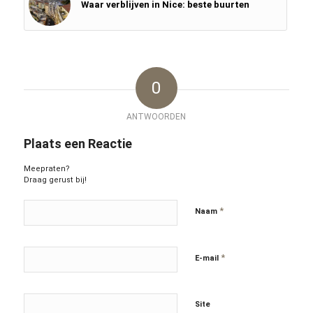
Waar verblijven in Nice: beste buurten
0
ANTWOORDEN
Plaats een Reactie
Meepraten?
Draag gerust bij!
*
Naam
*
E-mail
Site