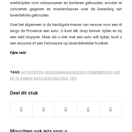
wedstrijden voor volwassenen en kinderen gehouden, worden er
concerten gegeven en masterclasses over de bereiding van
lavendelolie gehouden.
Over het algemeen is de handigste manier van vervoer voor een rit
langs de Provence een auto. U kunt elk dorp binnen rijden en bij
een veld stoppen. Maar als u niet met een auto wilt rijden, kunt u
een excursie of een fotosessie op lavendelvelden boeken.
Fijne reis!
TAGS:
ACTIVITEITEN
,
BEZIENSWAARDIGHEDEN
,
EVENEMENTEN
,
HOE
ER TE KOMEN
,
NATUURATTRACTIES
,
TIPS
Deel dit stuk
Misschien ook iets voor u