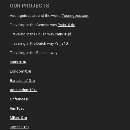
OUR PROJECTS
Audioguides around the world
Touringbee.com
Traveling in the German way
Paris10.de
Traveling in the Polish way
Paris10.pl
Traveling in the Dutch way
Parijs10.nl
Traveling in the Russian way:
Paris10.ru
London10.ru
Barcelona10.ru
Amsterdam10.ru
Ohfrance.ru
Rim10.ru
Milan10.ru
Japan10.ru