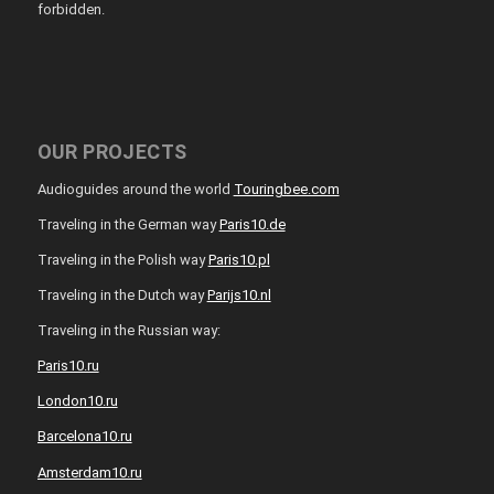
forbidden.
OUR PROJECTS
Audioguides around the world
Touringbee.com
Traveling in the German way
Paris10.de
Traveling in the Polish way
Paris10.pl
Traveling in the Dutch way
Parijs10.nl
Traveling in the Russian way:
Paris10.ru
London10.ru
Barcelona10.ru
Amsterdam10.ru