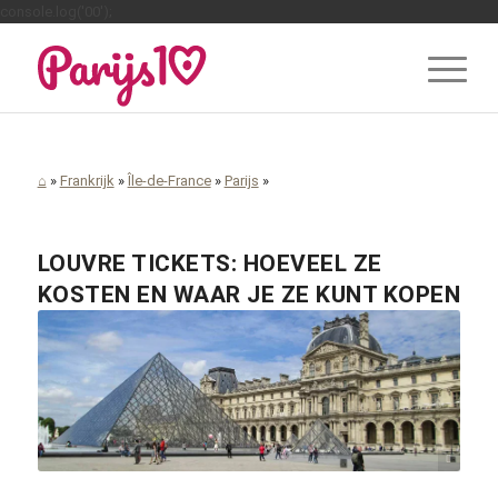
console.log('00');
⌂
»
Frankrijk
»
Île-de-France
»
Parijs
»
LOUVRE TICKETS: HOEVEEL ZE
KOSTEN EN WAAR JE ZE KUNT KOPEN
Larry / commons.wikimedia.org / CC BY 2.0