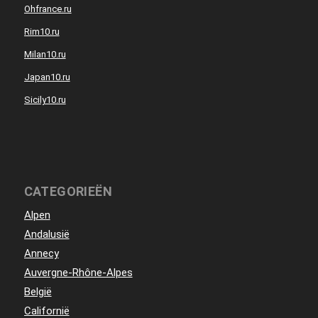
Ohfrance.ru
Rim10.ru
Milan10.ru
Japan10.ru
Sicily10.ru
CATEGORIEËN
Alpen
Andalusië
Annecy
Auvergne-Rhône-Alpes
België
Californië