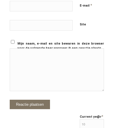
*
E-mail
Site
Mijn naam, e-mail en site bewaren in deze browser
voor de volgende keer wanneer ik een reactie plaats.
*
Current ye
@r