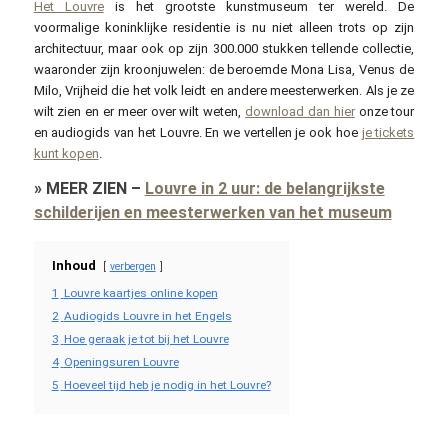
Het Louvre
is het grootste kunstmuseum ter wereld. De
voormalige koninklijke residentie is nu niet alleen trots op zijn
architectuur, maar ook op zijn 300.000 stukken tellende collectie,
waaronder zijn kroonjuwelen: de beroemde Mona Lisa, Venus de
Milo, Vrijheid die het volk leidt en andere meesterwerken. Als je ze
wilt zien en er meer over wilt weten,
download dan hier
onze tour
en audiogids van het Louvre. En we vertellen je ook hoe
je tickets
kunt kopen
.
»
MEER ZIEN
–
Louvre in 2 uur: de belangrijkste
schilderijen en meesterwerken van het museum
Inhoud
verbergen
1
Louvre kaartjes online kopen
2
Audiogids Louvre in het Engels
3
Hoe geraak je tot bij het Louvre
4
Openingsuren Louvre
5
Hoeveel tijd heb je nodig in het Louvre?