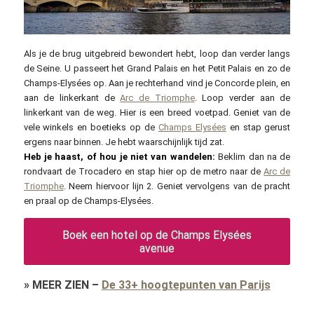
Als je de brug uitgebreid bewondert hebt, loop dan verder langs
de Seine. U passeert het Grand Palais en het Petit Palais en zo de
Champs-Elysées op. Aan je rechterhand vind je Concorde plein, en
aan de linkerkant de
Arc de Triomphe
. Loop verder aan de
linkerkant van de weg. Hier is een breed voetpad. Geniet van de
vele winkels en boetieks op de
Champs Elysées
en stap gerust
ergens naar binnen. Je hebt waarschijnlijk tijd zat.
Heb je haast, of hou je niet van wandelen:
Beklim dan na de
rondvaart de Trocadero en stap hier op de metro naar de
Arc de
Triomphe
. Neem hiervoor lijn 2. Geniet vervolgens van de pracht
en praal op de Champs-Elysées.
Boek een hotel op de Champs Elysées
avenue
»
MEER ZIEN
–
De 33+ hoogtepunten van Parijs