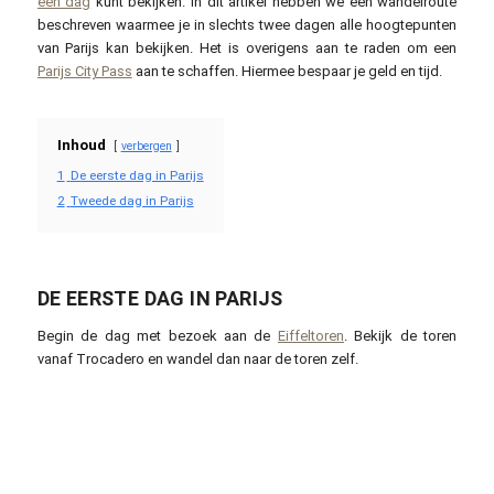
één dag
kunt bekijken. In dit artikel hebben we een wandelroute
beschreven waarmee je in slechts twee dagen alle hoogtepunten
van Parijs kan bekijken. Het is overigens aan te raden om een
Parijs City Pass
aan te schaffen. Hiermee bespaar je geld en tijd.
Inhoud
verbergen
1
De eerste dag in Parijs
2
Tweede dag in Parijs
DE EERSTE DAG IN PARIJS
Begin de dag met bezoek aan de
Eiffeltoren
. Bekijk de toren
vanaf Trocadero en wandel dan naar de toren zelf.