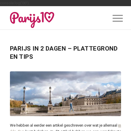
console.log('00');
PARIJS IN 2 DAGEN – PLATTEGROND
EN TIPS
We hebben al eerder een artikel geschreven over wat je allemaal
in