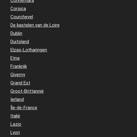
Connemara
Corsica
Courchevel
De kastelen van de Loire
Dublin
Duitsland
Elzas-Lotharingen
Etna
Frankrijk
Giverny
Grand Est
Groot-Brittannië
Ierland
Île-de-France
Italië
Lazio
Lyon