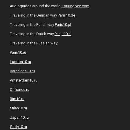
Audioguides around the world
Touringbee.com
Traveling in the German way
Paris10.de
Traveling in the Polish way
Paris10.pl
Traveling in the Dutch way
Parijs10.nl
Traveling in the Russian way:
Paris10.ru
London10.ru
Barcelona10.ru
Amsterdam10.ru
Ohfrance.ru
Rim10.ru
Milan10.ru
Japan10.ru
Sicily10.ru