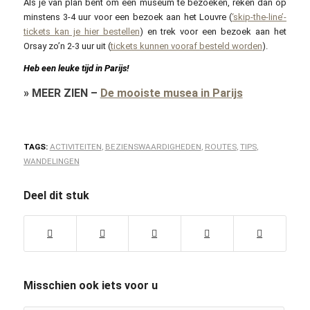
Als je van plan bent om een museum te bezoeken, reken dan op
minstens 3-4 uur voor een bezoek aan het Louvre (
‘skip-the-line’-
tickets kan je hier bestellen
) en trek voor een bezoek aan het
Orsay zo’n 2-3 uur uit (
tickets kunnen vooraf besteld worden
).
Heb een leuke tijd in Parijs!
»
MEER ZIEN
–
De mooiste musea in Parijs
TAGS:
ACTIVITEITEN
,
BEZIENSWAARDIGHEDEN
,
ROUTES
,
TIPS
,
WANDELINGEN
Deel dit stuk
Misschien ook iets voor u