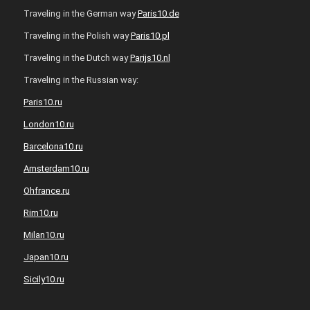
Traveling in the German way
Paris10.de
Traveling in the Polish way
Paris10.pl
Traveling in the Dutch way
Parijs10.nl
Traveling in the Russian way:
Paris10.ru
London10.ru
Barcelona10.ru
Amsterdam10.ru
Ohfrance.ru
Rim10.ru
Milan10.ru
Japan10.ru
Sicily10.ru