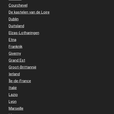
Courchevel
De kastelen van de Loire
Dublin
Duitsland
Elzas-Lotharingen
Etna
Frankrijk
Giverny
Grand Est
Groot-Brittannië
Ierland
Île-de-France
Italië
Lazio
Lyon
Marseille