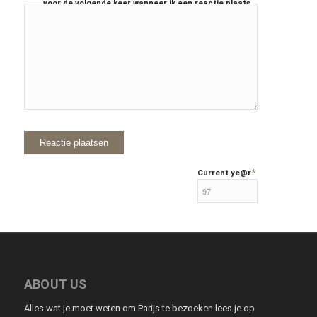
voor de volgende keer wanneer ik een reactie plaats.
*
Current ye
@r
ABOUT US
Alles wat je moet weten om Parijs te bezoeken lees je op