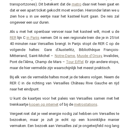
transportzones). Dit betekent dat de
metro
daar niet heen gaat en
dat er een apart ticket gekocht moet worden. Hieronder laten we u
zien hoe u in uw eentje naar het kasteel kunt gaan. De reis zal
ongeveer een uur duren.
Als u met het openbaar vervoer naar het kasteel wilt, moet u de
RER
lijn C
in Parijs
nemen. Dit is een regionale trein die je in 25 tot
40 minuten naar Versailles brengt. In Parijs stopt de RER C op de
volgende haltes: Gare d’Austerlitz, Bibliothèque François-
Mitterrand, Saint-Michel –
Notre-Dame
,
Musée d’Orsay
, Invalides,
Pont de l’Alma, Champ de Mars –
Tour Eiffel
. Er zijn andere stops,
maar de hier vermelde zijn waarschijnlijk het meest praktisch.
Bij elk van de vermelde haltes moet je de tekens volgen. Neem de
RER C in de richting van Versailles Château Rive Gauche en rijd
naar het eindpunt.
U kunt de kaartjes voor het paleis van Versailles samen met het
treinkaartje
kopen op internet
of bij de
metrostations
.
Vergeet niet dat je veel energie nodig zal hebben om Versailles te
bezoeken, maar je zult je echt op een koninklijke manier
vermaken. Een bezoek aan Versailles zal je ongetwijfeld nog lang