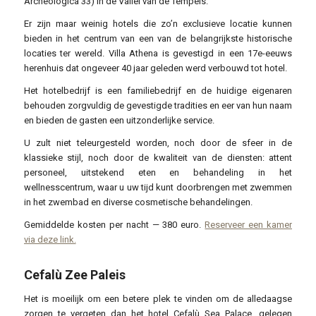
Archeologica 33) in de Vallei van de Tempels.
Er zijn maar weinig hotels die zo’n exclusieve locatie kunnen
bieden in het centrum van een van de belangrijkste historische
locaties ter wereld. Villa Athena is gevestigd in een 17e-eeuws
herenhuis dat ongeveer 40 jaar geleden werd verbouwd tot hotel.
Het hotelbedrijf is een familiebedrijf en de huidige eigenaren
behouden zorgvuldig de gevestigde tradities en eer van hun naam
en bieden de gasten een uitzonderlijke service.
U zult niet teleurgesteld worden, noch door de sfeer in de
klassieke stijl, noch door de kwaliteit van de diensten: attent
personeel, uitstekend eten en behandeling in het
wellnesscentrum, waar u uw tijd kunt doorbrengen met zwemmen
in het zwembad en diverse cosmetische behandelingen.
Gemiddelde kosten per nacht — 380 euro.
Reserveer een kamer
via deze link.
Cefalù Zee Paleis
Het is moeilijk om een ​​betere plek te vinden om de alledaagse
zorgen te vergeten dan het hotel Cefalù Sea Palace, gelegen