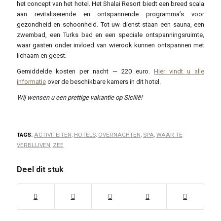
het concept van het hotel. Het Shalai Resort biedt een breed scala
aan revitaliserende en ontspannende programma’s voor
gezondheid en schoonheid. Tot uw dienst staan ​​een sauna, een
zwembad, een Turks bad en een speciale ontspanningsruimte,
waar gasten onder invloed van wierook kunnen ontspannen met
lichaam en geest.
Gemiddelde kosten per nacht — 220 euro.
Hier vindt u alle
informatie
over de beschikbare kamers in dit hotel.
Wij wensen u een prettige vakantie op Sicilië!
TAGS:
ACTIVITEITEN
,
HOTELS
,
OVERNACHTEN
,
SPA
,
WAAR TE
VERBLIJVEN
,
ZEE
Deel dit stuk