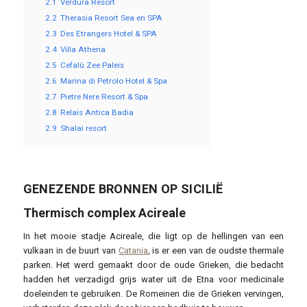
2.1
Verdura Resort
2.2
Therasia Resort Sea en SPA
2.3
Des Etrangers Hotel & SPA
2.4
Villa Athena
2.5
Cefalù Zee Paleis
2.6
Marina di Petrolo Hotel & Spa
2.7
Pietre Nere Resort & Spa
2.8
Relais Antica Badia
2.9
Shalai resort
GENEZENDE BRONNEN OP SICILIË
Thermisch complex Acireale
In het mooie stadje Acireale, die ligt op de hellingen van een
vulkaan in de buurt van
Catania
, is er een van de oudste thermale
parken. Het werd gemaakt door de oude Grieken, die bedacht
hadden het verzadigd grijs water uit de Etna voor medicinale
doeleinden te gebruiken. De Romeinen die de Grieken vervingen,