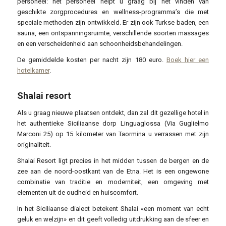
personeel: het personeel helpt u graag bij het vinden van
geschikte zorgprocedures en wellness-programma’s die met
speciale methoden zijn ontwikkeld. Er zijn ook Turkse baden, een
sauna, een ontspanningsruimte, verschillende soorten massages
en een verscheidenheid aan schoonheidsbehandelingen.
De gemiddelde kosten per nacht zijn 180 euro.
Boek hier een
hotelkamer
.
Shalai resort
Als u graag nieuwe plaatsen ontdekt, dan zal dit gezellige hotel in
het authentieke Siciliaanse dorp Linguaglossa (Via Guglielmo
Marconi 25) op 15 kilometer van Taormina u verrassen met zijn
originaliteit.
Shalai Resort ligt precies in het midden tussen de bergen en de
zee aan de noord-oostkant van de Etna. Het is een ongewone
combinatie van traditie en moderniteit, een omgeving met
elementen uit de oudheid en huiscomfort.
In het Siciliaanse dialect betekent Shalai «een moment van echt
geluk en welzijn» en dit geeft volledig uitdrukking aan de sfeer en