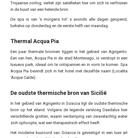
Trojaanse oorlog, verliet zijn satellieten hier om zich te verfrissen
in de buurt van een helende bron.
De spa is van ’s morgens tot’ s avonds alle dagen geopend,
behalve op donderdag en de eerste helft van maandag.
Thermal Acqua Pia
Een paar thermale bronnen liggen in het gebied van Agrigento.
Een van hen, Acqua Pia in de stad Montevago, is verstopt in een
luxueus park, ideaal om te ontspannen en in vorm te komen. Spa
Acqua Pia bevindt zich in het hotel met dezelfde naam (Localita
‘Acque Calde).
De oudste thermische bron van Sicilië
In het gebied van Agrigento in Sciacca ligt de oudste thermische
bron op het eiland. Volgens de legende versloeg Daedalus hier
verschillende grotten, waarin verdamping van zwavelachtig water
zich ophoopte, wat een therapeutisch effect heeft.
Het moderne kuuroord van Sciacca is gevestigd in een luxe art