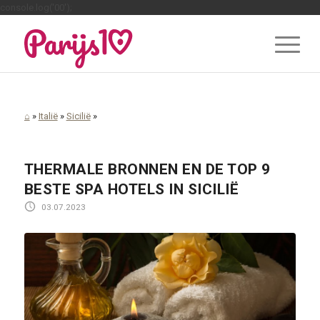
console.log('00');
⌂
»
Italië
»
Sicilië
»
THERMALE BRONNEN EN DE TOP 9
BESTE SPA HOTELS IN SICILIË
03.07.2023