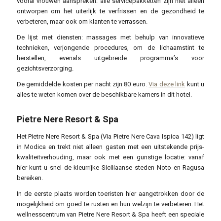
vooral vrouwen aanspreken: alle servicepakketten zijn niet alleen
ontworpen om het uiterlijk te verfrissen en de gezondheid te
verbeteren, maar ook om klanten te verrassen.
De lijst met diensten: massages met behulp van innovatieve
technieken, verjongende procedures, om de lichaamstint te
herstellen, evenals uitgebreide programma’s voor
gezichtsverzorging.
De gemiddelde kosten per nacht zijn 80 euro.
Via deze link
kunt u
alles te weten komen over de beschikbare kamers in dit hotel.
Pietre Nere Resort & Spa
Het Pietre Nere Resort & Spa (Via Pietre Nere Cava Ispica 142) ligt
in Modica en trekt niet alleen gasten met een uitstekende prijs-
kwaliteitverhouding, maar ook met een gunstige locatie: vanaf
hier kunt u snel de kleurrijke Siciliaanse steden Noto en Ragusa
bereiken.
In de eerste plaats worden toeristen hier aangetrokken door de
mogelijkheid om goed te rusten en hun welzijn te verbeteren. Het
wellnesscentrum van Pietre Nere Resort & Spa heeft een speciale