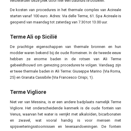
verbeterden deze plek door hier een badhuis te bouwen.
De kosten van procedures in het thermale complex van Acireale
starten vanaf 100 euro. Adres: Via delle Terme, 61. Spa Acireale is
geopend van maandag tot zaterdag van 7.30 tot 13.00 uur.
Terme Ali op Sicilië
De prachtige eigenschappen van thermale bronnen en hun
modder waren bekend bij de oude Romeinen. In de tweede eeuw
hebben ze enorme baden in de rotsen van Ali Terme
gebeeldhouwd om genezing procedures te volgen. Vandaag zijn
er twee thermale baden in Ali Terme: Giuseppe Marino (Via Roma,
25) en Granata Cassibile (Via Francesco Crispi, 1).
Terme Vigliore
Niet ver van Messina, is er een andere badplaats namelijk Terme
Vigliore. Het onderscheidende kenmerk is de oude fontein van
Venus, waarvan het water is verrijkt met alkaloïden, bicarbonaten
en zwavel, wat vooral handig is voor mensen met
spijsverteringsstoornissen en leveraandoeningen. De fontein