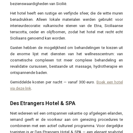
bezienswaardigheden van Sicilië.
Het hotel heeft een rustige en verfijnde sfeer, die de witte muren
benadrukken. Alleen lokale materialen werden gebruikt voor
interieurdecoratie: vulkanische stenen van de Etna, Siciliaanse
terracotta, ceder en olijfbomen, zodat het hotel met recht echt
Siciliaans genoemd kan worden.
Gasten hebben de mogelijkheid om behandelingen te kiezen uit
de enorme lijst met diensten van het wellnesscentrum: van
cosmetische complexen tot meer complexe behandeling en
revalidatie cursussen, bestaande uit massage, hydrotherapie en
ontspannende baden.
Gemiddelde kosten per nacht — vanaf 300 euro.
Boek een hotel
via deze link
.
Des Etrangers Hotel & SPA
Niet iedereen wil een ontspannen vakantie op afgelegen eilanden,
iemand geeft er de voorkeur aan om genezing procedures te
combineren met een actief cultureel programma. Voor dergelijke
toeristen is er Des Etrangers Hotel & SPA — een elegant spahotel