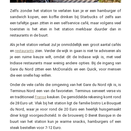
Zelfs zonder het station te verlaten kan je er een hamburger of
sandwich kopen, een koffie drinken bij Starbucks of zelfs aan
een tafeltje gaan zitten in een selfservice café, maar volgens veel
toeristen is het eten in het station merkbaar duurder dan in
restaurants in de buurt.
Als je het station verlaat zul je onmiddellijk een groot aantal cafés
en
restaurants
zien. Verder de wijk in gaan is niet te adviseren als
je een ruime keuze wilt, omdat dit de Indiase wijk is, met veel
Indiase restaurants maar weinig andere opties. Bij de ingang van
Gare du Nord zitten een McDonalds en een Quick, voor mensen
die een snelle hap willen.
Onder de vele cafés die omgeving van het Gare du Nord rijk is, is
Terminus Nord een van de favorieten. Terminus serveert verse vis
en traditioneel
Franse
keuken. De gemiddelde rekening komt rond
de 28 Euro uit. Vlak bij het station ligt de familie bistro Le Bouquet
du Nord, waar je voor rond de 20 Euro een heerlijk huisgemaakt
diner krijgt voorgeschoteld. In de brouwerij O Beret Basque in de
buurt van het station kun je warme snacks, hamburgers of een
steak bestellen voor 7-12 Euro.