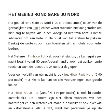
HET GEBIED ROND GARE DU NORD
Het gebied rond Gare du Nord (10e arrondissement) is een van de
gevaarlijkste van
Parijs
en het wordt toeristen niet aangeraden om
hier lang te blijven. Als je een vroege of late trein hebt is het te
adviseren om een hotel in de buurt van het station te pakken.
Dankzij de grote stroom aan toeristen zijn er hotels voor ieder
budget.
Het 3-sterren
Timhotel
ligt vlak voor het station, de kamerprijs per
nacht begint vanaf 80 euro. Vooral handig voor laat aankomende
toeristen want de receptie is 24 uur per dag open.
Voor een verblijf van één nacht is ook het
Hôtel Paris Nord
(€ 90
per nacht) met kleine kamers en alle voorzieningen een goede
keuze.
Het
Hôtel Albert 1er
(vanaf € 114 per nacht) is ook bijzonder
aantrekkelijk. De kamers zijn niet alleen voorzien van een
haardroger en een waterkoker, maar je beschikt er ook over wifi
en kabeltelevisie. Als je wilt, wekt het personeel je op de