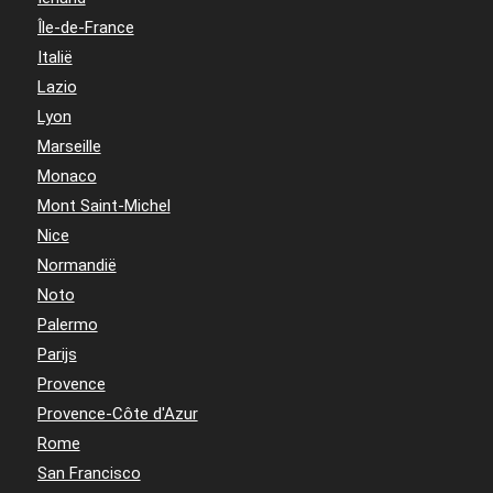
Île-de-France
Italië
Lazio
Lyon
Marseille
Monaco
Mont Saint-Michel
Nice
Normandië
Noto
Palermo
Parijs
Provence
Provence-Côte d'Azur
Rome
San Francisco