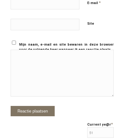
*
E-mail
Site
Mijn naam, e-mail en site bewaren in deze browser
voor de volgende keer wanneer ik een reactie plaats.
*
Current ye
@r