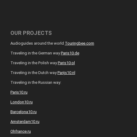
OUR PROJECTS
Audioguides around the world
Touringbee.com
Traveling in the German way
Paris10.de
Traveling in the Polish way
Paris10.pl
Traveling in the Dutch way
Parijs10.nl
Traveling in the Russian way:
Paris10.ru
London10.ru
Barcelona10.ru
Amsterdam10.ru
Ohfrance.ru