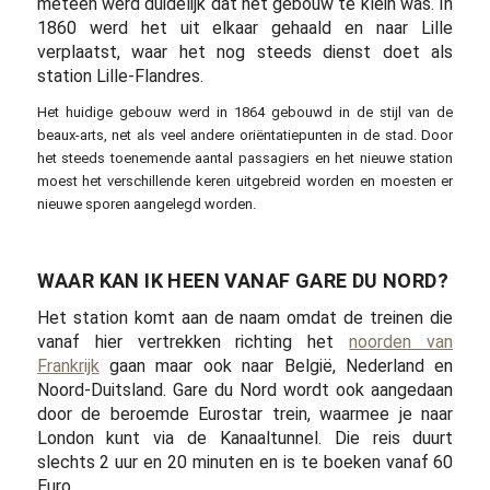
meteen werd duidelijk dat het gebouw te klein was. In
1860 werd het uit elkaar gehaald en naar Lille
verplaatst, waar het nog steeds dienst doet als
station Lille-Flandres.
Het huidige gebouw werd in 1864 gebouwd in de stijl van de
beaux-arts, net als veel andere oriëntatiepunten in de stad. Door
het steeds toenemende aantal passagiers en het nieuwe station
moest het verschillende keren uitgebreid worden en moesten er
nieuwe sporen aangelegd worden.
WAAR KAN IK HEEN VANAF GARE DU NORD?
Het station komt aan de naam omdat de treinen die
vanaf hier vertrekken richting het
noorden van
Frankrijk
gaan maar ook naar België, Nederland en
Noord-Duitsland. Gare du Nord wordt ook aangedaan
door de beroemde Eurostar trein, waarmee je naar
London kunt via de Kanaaltunnel. Die reis duurt
slechts 2 uur en 20 minuten en is te boeken vanaf 60
Euro.