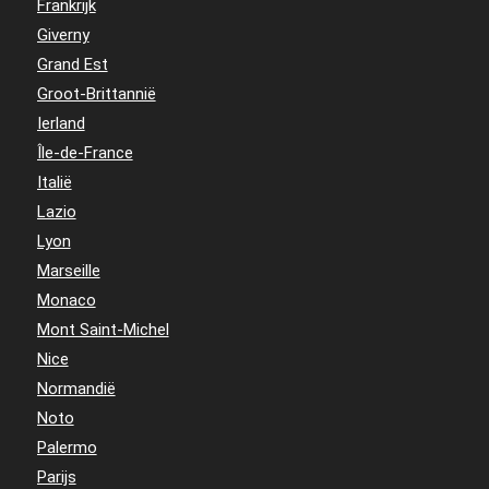
Frankrijk
Giverny
Grand Est
Groot-Brittannië
Ierland
Île-de-France
Italië
Lazio
Lyon
Marseille
Monaco
Mont Saint-Michel
Nice
Normandië
Noto
Palermo
Parijs