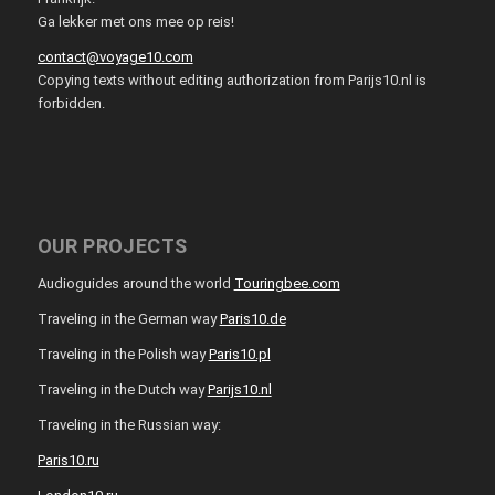
Ga lekker met ons mee op reis!
contact@voyage10.com
Copying texts without editing authorization from Parijs10.nl is
forbidden.
OUR PROJECTS
Audioguides around the world
Touringbee.com
Traveling in the German way
Paris10.de
Traveling in the Polish way
Paris10.pl
Traveling in the Dutch way
Parijs10.nl
Traveling in the Russian way:
Paris10.ru