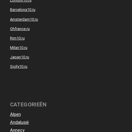
London10.ru
Barcelona10.ru
Amsterdam10.ru
Ohfrance.ru
Rim10.ru
Milan10.ru
Japan10.ru
Sicily10.ru
CATEGORIEËN
Alpen
Andalusië
Annecy