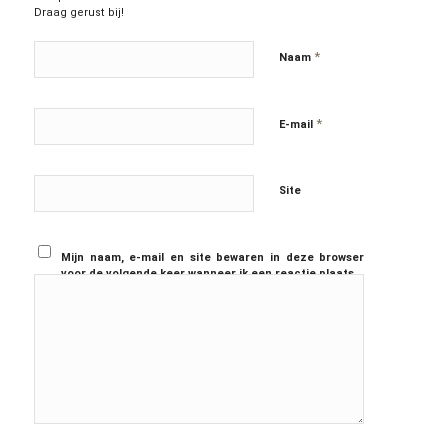
Draag gerust bij!
*
Naam
*
E-mail
Site
Mijn naam, e-mail en site bewaren in deze browser
voor de volgende keer wanneer ik een reactie plaats.