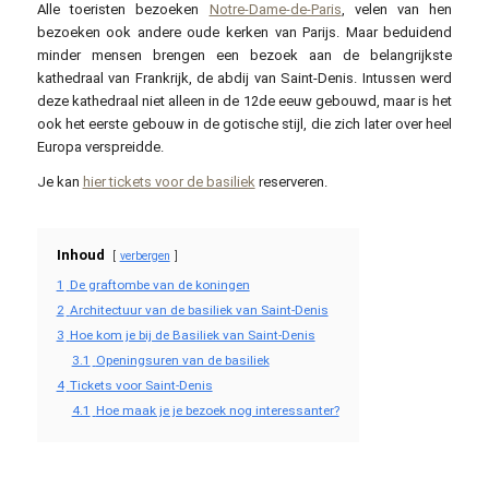
Alle toeristen bezoeken
Notre-Dame-de-Paris
, velen van hen
bezoeken ook andere oude kerken van Parijs. Maar beduidend
minder mensen brengen een bezoek aan de belangrijkste
kathedraal van Frankrijk, de abdij van Saint-Denis. Intussen werd
deze kathedraal niet alleen in de 12de eeuw gebouwd, maar is het
ook het eerste gebouw in de gotische stijl, die zich later over heel
Europa verspreidde.
Je kan
hier tickets voor de basiliek
reserveren.
Inhoud
verbergen
1
De graftombe van de koningen
2
Architectuur van de basiliek van Saint-Denis
3
Hoe kom je bij de Basiliek van Saint-Denis
3.1
Openingsuren van de basiliek
4
Tickets voor Saint-Denis
4.1
Hoe maak je je bezoek nog interessanter?