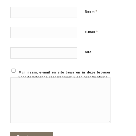
*
Naam
*
E-mail
Site
Mijn naam, e-mail en site bewaren in deze browser
voor de volgende keer wanneer ik een reactie plaats.