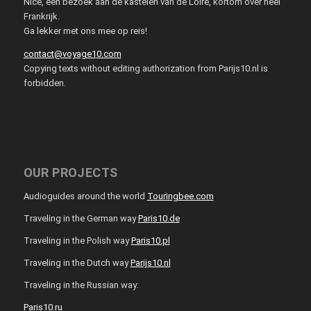
Nice, een bezoek aan de kastelen van de Loire, kortom over heel
Frankrijk.
Ga lekker met ons mee op reis!
contact@voyage10.com
Copying texts without editing authorization from Parijs10.nl is
forbidden.
OUR PROJECTS
Audioguides around the world
Touringbee.com
Traveling in the German way
Paris10.de
Traveling in the Polish way
Paris10.pl
Traveling in the Dutch way
Parijs10.nl
Traveling in the Russian way:
Paris10.ru