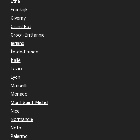
Etna
Frankrijk
Giverny
Grand Est
Groot-Brittannië
Ierland
Île-de-France
Italië
Lazio
Lyon
Marseille
Monaco
Mont Saint-Michel
Nice
Normandië
Noto
Palermo