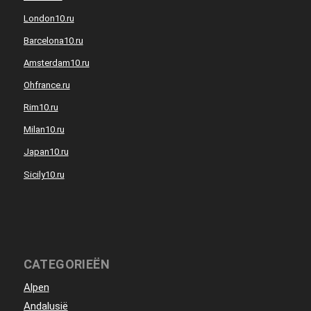
London10.ru
Barcelona10.ru
Amsterdam10.ru
Ohfrance.ru
Rim10.ru
Milan10.ru
Japan10.ru
Sicily10.ru
CATEGORIEËN
Alpen
Andalusië