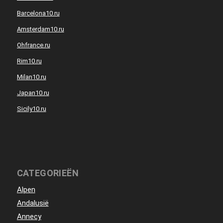
Barcelona10.ru
Amsterdam10.ru
Ohfrance.ru
Rim10.ru
Milan10.ru
Japan10.ru
Sicily10.ru
CATEGORIEËN
Alpen
Andalusië
Annecy