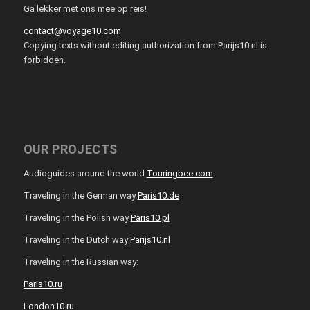
Ga lekker met ons mee op reis!
contact@voyage10.com
Copying texts without editing authorization from Parijs10.nl is
forbidden.
OUR PROJECTS
Audioguides around the world
Touringbee.com
Traveling in the German way
Paris10.de
Traveling in the Polish way
Paris10.pl
Traveling in the Dutch way
Parijs10.nl
Traveling in the Russian way:
Paris10.ru
London10.ru