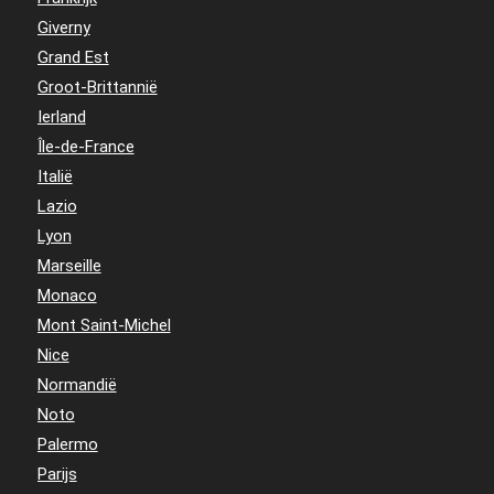
Giverny
Grand Est
Groot-Brittannië
Ierland
Île-de-France
Italië
Lazio
Lyon
Marseille
Monaco
Mont Saint-Michel
Nice
Normandië
Noto
Palermo
Parijs