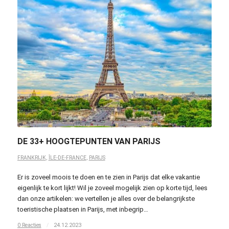
DE 33+ HOOGTEPUNTEN VAN PARIJS
FRANKRIJK
,
ÎLE-DE-FRANCE
,
PARIJS
Er is zoveel moois te doen en te zien in Parijs dat elke vakantie
eigenlijk te kort lijkt! Wil je zoveel mogelijk zien op korte tijd, lees
dan onze artikelen: we vertellen je alles over de belangrijkste
toeristische plaatsen in Parijs, met inbegrip…
0 Reacties
/
24.12.2023